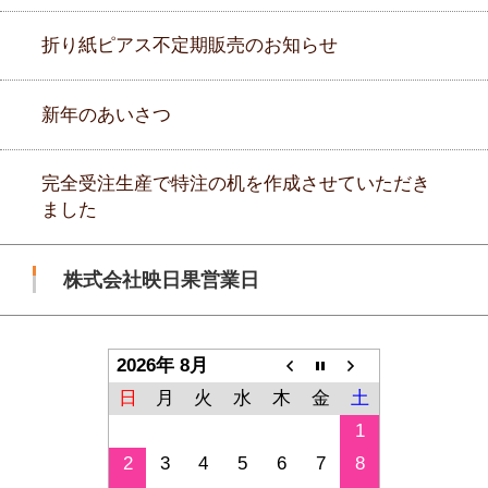
折り紙ピアス不定期販売のお知らせ
新年のあいさつ
完全受注生産で特注の机を作成させていただき
ました
株式会社映日果営業日
2026年 8月
日
月
火
水
木
金
土
1
2
3
4
5
6
7
8